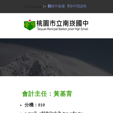
Skip
南中臉書
南中閲讀角
Select Language
▼
to
main
content
N
會計主任：黃基育
分機：810
e-mail
a810@nkjh.tyc.edu.tw