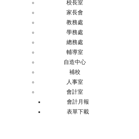
校長室
家長會
教務處
學務處
總務處
輔導室
自造中心
補校
人事室
會計室
會計月報
表單下載