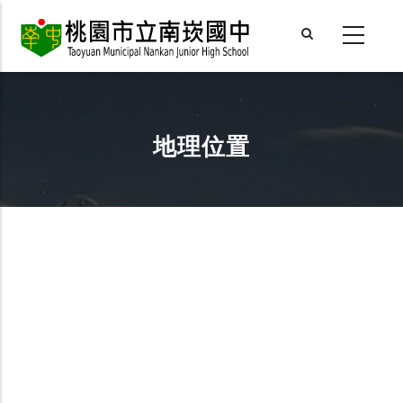
Skip
to
main
content
地理位置