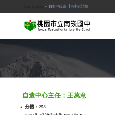
Skip
南中臉書
南中閲讀角
Select Language
▼
to
main
content
N
自造中心主任：王萬意
分機：258
e-mail
a220@nkjh.tyc.edu.tw