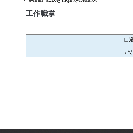
工作職掌
自
‹
特