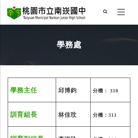
Skip
to
main
content
學務處
學務主任
邱博鈞
分機： 310
訓育組長
林佳玟
分機：311