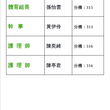
體育組長
孫怡雲
分機：315
幹 事
黃伊伶
分機：313
護
理
師
陳奕綺
分機：316
護
理
師
陳亭君
分機：316