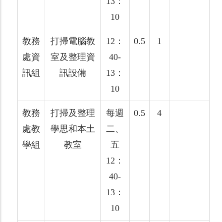
13：
10
教務
打掃電腦教
12：
0.5
1
處資
室及整理資
40-
訊組
訊設備
13：
10
教務
打掃及整理
每週
0.5
4
處教
學思和本土
二、
學組
教室
五
12：
40-
13：
10