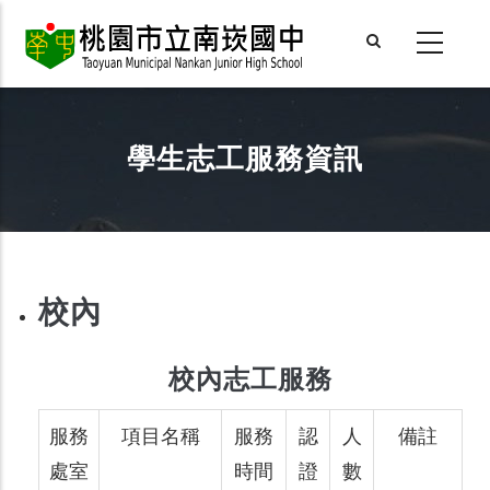
Skip
to
main
content
學生志工服務資訊
校內
校內志工服務
服務
項目名稱
服務
認
人
備註
處室
時間
證
數