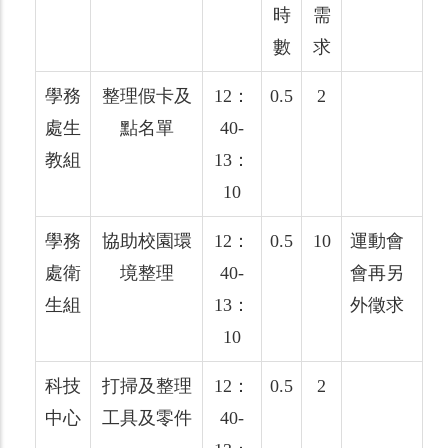
時
需
數
求
學務
整理假卡及
12：
0.5
2
處生
點名單
40-
教組
13：
10
學務
協助校園環
12：
0.5
10
運動會
處衛
境整理
40-
會再另
生組
13：
外徵求
10
科技
打掃及整理
12：
0.5
2
中心
工具及零件
40-