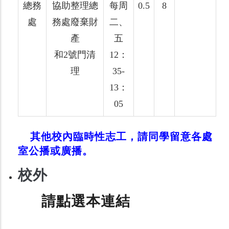
總務
協助整理總
每周
0.5
8
處
務處廢棄財
二、
產
五
和2號門清
12：
理
35-
13：
05
其他校內臨時性志工，請同學留意各處
室公播或廣播。
校外
請點選本連結