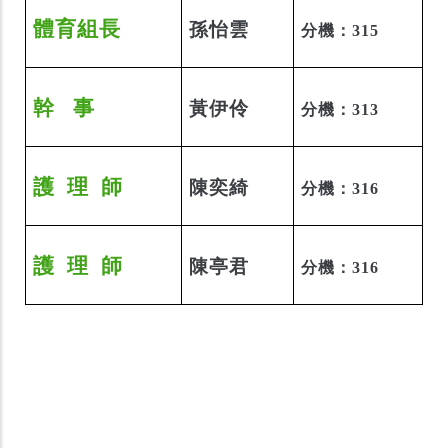
體育組長
孫怡雲
分機：315
幹 事
黃伊伶
分機：313
護
理
師
陳奕綺
分機：316
護
理
師
陳亭君
分機：316