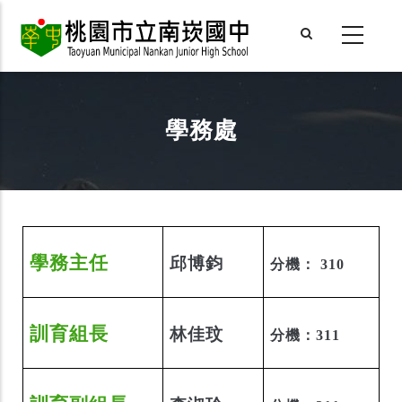
Skip
to
main
content
學務處
學務主任
邱博鈞
分機： 310
訓育組長
林佳玟
分機：311