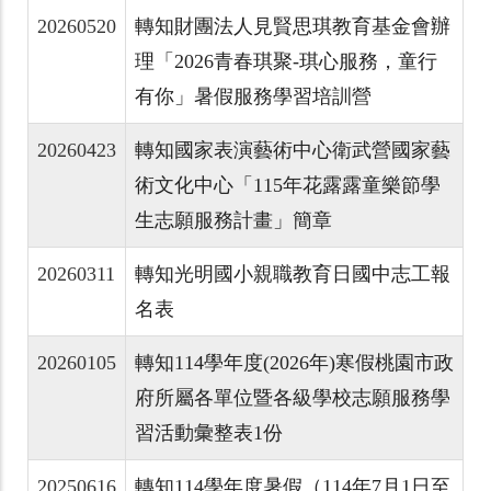
20260520
轉知財團法人見賢思琪教育基金會辦
理「2026青春琪聚-琪心服務，童行
有你」暑假服務學習培訓營
20260423
轉知國家表演藝術中心衛武營國家藝
術文化中心「115年花露露童樂節學
生志願服務計畫」簡章
20260311
轉知光明國小親職教育日國中志工報
名表
20260105
轉知114學年度(2026年)寒假桃園市政
府所屬各單位暨各級學校志願服務學
習活動彙整表1份
20250616
轉知114學年度暑假（114年7月1日至