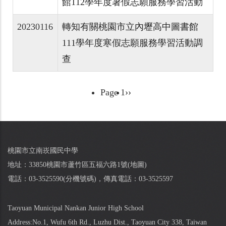
館112學年度暑假志願服務學習活動
20230116
轉知有關桃園市立內壢高中圖書館
111學年度寒假志願服務學習活動調
查
Page 1
Next
››
Pagination
page
桃園市立南崁國民中學
地址：33850桃園市蘆竹區五福六路1號(
地圖
)
電話：03-3525590(
分機號碼
)，傳真電話：03-3525597
Taoyuan Municipal Nankan Junior High School
Address:No.1, Wufu 6th Rd., Luzhu Dist., Taoyuan City 338, Taiwan