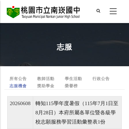
Skip
to
main
content
志服
所有公告
教師活動
學生活動
行政公告
Primary
志服機會
(ACTIVE
獎助學金
榮譽榜
Tabs
TAB)
20260608
轉知115學年度暑假（115年7月1日至
8月28日）本府所屬各單位暨各級學
校志願服務學習活動彙整表1份