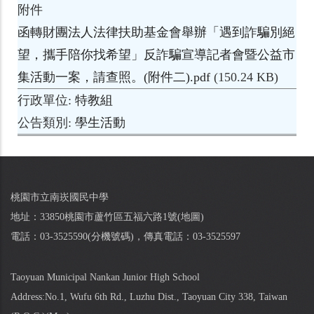
附件
函轉財團法人法律扶助基金會舉辦「遇到詐騙別絕
望，攜手陪你找希望」反詐騙宣導記者會暨公益市
集活動一案，請查照。(附件二).pdf
(150.24 KB)
行政單位
特教組
公告類別
學生活動
桃園市立南崁國民中學
地址：33850桃園市蘆竹區五福六路1號(
地圖
)
電話：03-3525590(
分機號碼
)，傳真電話：03-3525597
Taoyuan Municipal Nankan Junior High School
Address:No.1, Wufu 6th Rd., Luzhu Dist., Taoyuan City 338, Taiwan