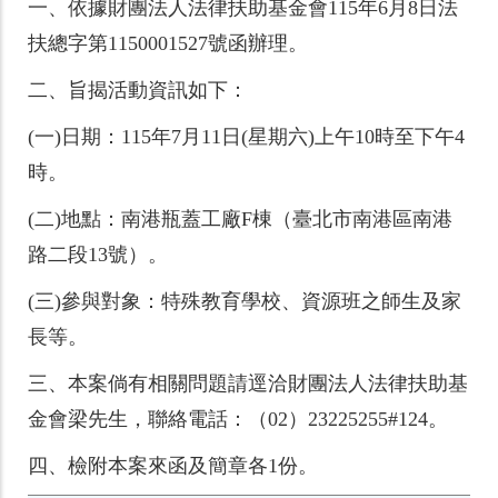
一、
依據財團法人法律扶助基金會115年6月8日法
扶總字第1150001527號函辦理。
二、
旨揭活動資訊如下：
(一)
日期：115年7月11日(星期六)上午10時至下午4
時。
(二)
地點：南港瓶蓋工廠F棟（臺北市南港區南港
路二段13號）。
(三)
參與對象：特殊教育學校、資源班之師生及家
長等。
三、
本案倘有相關問題請逕洽財團法人法律扶助基
金會梁先生，聯絡電話：（02）23225255#124。
四、
檢附本案來函及簡章各1份。