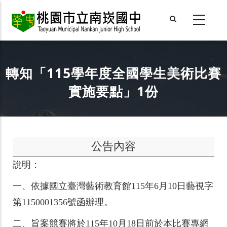
Skip
to
main
content
轉知「115學年度全國學生美術比賽
實施要點」1份
公告內容
說明：
一、
依據國立臺灣藝術教育館115年6月10日藝視字
第1150001356號函辦理。
二、
旨案競賽將於115年10月18日前於本比賽專網