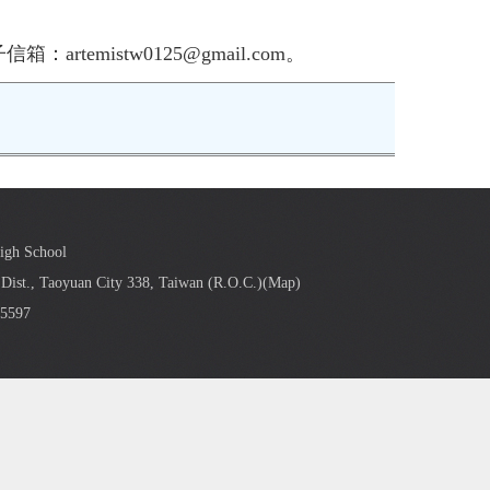
emistw0125@gmail.com。
High School
Dist., Taoyuan City 338, Taiwan (R.O.C.)(
Map
)
5597