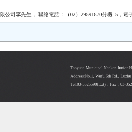
生， 聯絡電話：（02）29591870分機15，電子信箱：art
Taoyuan Municipal Nankan Junior 
Address:No.1, Wufu 6th Rd., Luzhu 
Tel:03-3525590(
Ext
)，Fax：03-352