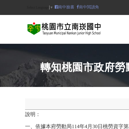
Skip
南中臉書
南中閲讀角
Select Language
▼
to
main
content
N
轉知桃園市政府勞
說明：
一、
依據本府勞動局114年4月30日桃勞資字第11