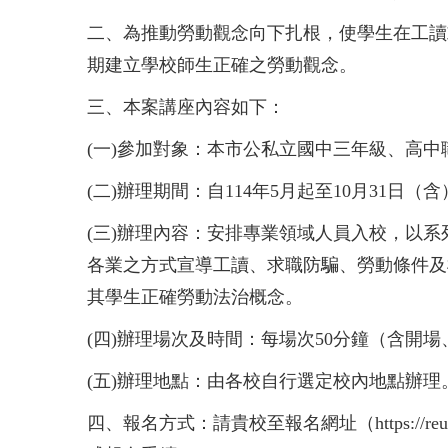
二、
為推動勞動觀念向下扎根，使學生在工讀
期建立學校師生正確之勞動觀念。
三、
本案講座內容如下：
(一)
參加對象：本市公私立國中三年級、高中
(二)
辦理期間：自114年5月起至10月31日（
(三)
辦理內容：安排專業領域人員入校，以系
各業之方式宣導工讀、求職防騙、勞動條件及
其學生正確勞動法治概念。
(四)
辦理場次及時間：每場次50分鐘（含開
(五)
辦理地點：由各校自行選定校內地點辦理
四、
報名方式：請貴校至報名網址（https://