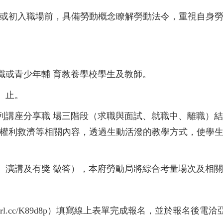
或初入職場前，具備勞動概念瞭解勞動法令，重視自身
職或青少年輔 育教養學校學生及教師。
含）止。
列講座分享職 場三階段（求職與面試、就職中、離職）
權利救濟等相關內容，透過生動活潑的教學方式，使學
場、演講及有獎 徵答），本府勞動局將綜合考量場次及相
。
reurl.cc/K89d8p）填寫線上表單完成報名，並於報