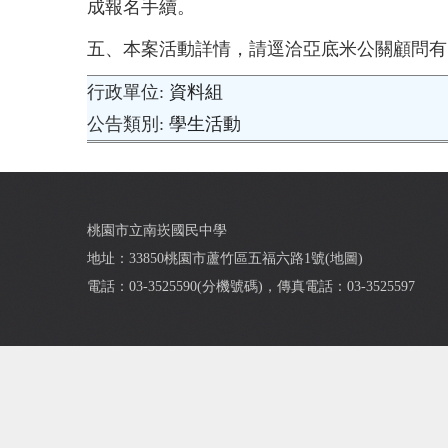
成報名手續。
五、
本案活動詳情，請逕洽亞底米公關顧問有限公司李先
行政單位
資料組
公告類別
學生活動
桃園市立南崁國民中學
地址：33850桃園市蘆竹區五福六路1號(
地圖
)
電話：03-3525590(
分機號碼
)，傳真電話：03-3525597