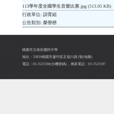
113學年度全國學生音樂比賽.jpg
(513.05 KB)
行政單位
訓育組
公告類別
榮譽榜
桃園市立南崁國民中學
地址：33850桃園市蘆竹區五福六路1號(
地圖
)
電話：03-3525590(
分機號碼
)，傳真電話：03-3525597