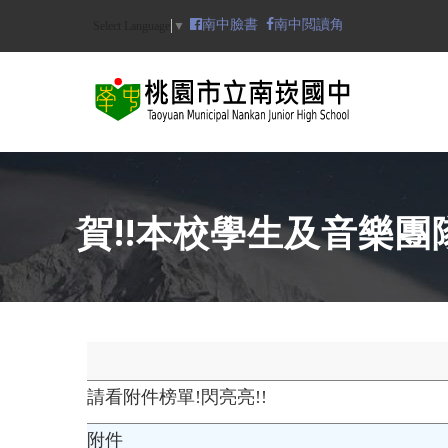
Skip
南中臉書
南中閲讀角
Select Language
▼
to
main
content
N
賀!!本校學生及音樂
請看附件榜單!閃亮亮!!
附件