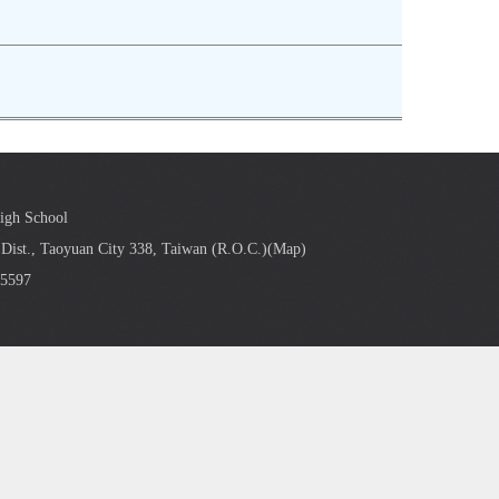
High School
Dist., Taoyuan City 338, Taiwan (R.O.C.)(
Map
)
5597