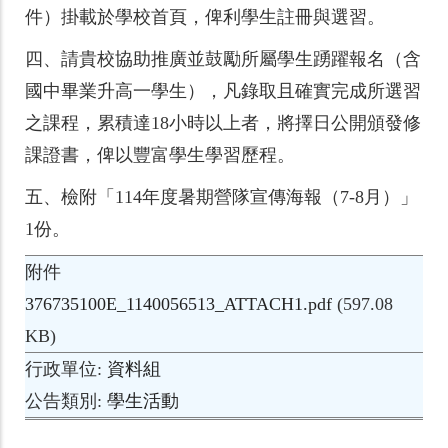
件）掛載於學校首頁，俾利學生註冊與選習。
四、
請貴校協助推廣並鼓勵所屬學生踴躍報名（含
國中畢業升高一學生），凡錄取且確實完成所選習
之課程，累積達18小時以上者，將擇日公開頒發修
課證書，俾以豐富學生學習歷程。
五、
檢附「114年度暑期營隊宣傳海報（7-8月）」
1份。
附件
376735100E_1140056513_ATTACH1.pdf
(597.08
KB)
行政單位
資料組
公告類別
學生活動