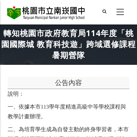
Skip
to
main
content
轉知桃園市政府教育局114年度「桃
園國際城 教育科技遊」跨域選修課程
暑期營隊
公告內容
說明：
一、
依據本市113學年度精進高級中等學校課程與
教學計畫辦理。
二、
為培育學生成為自發主動的終身學習者，本市