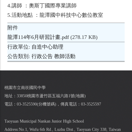
4.講師 ：奧斯丁國際專業講師
5.活動地點 ：龍潭國中科技中心數位教室
附件
龍潭114年6月研習計畫.pdf
(278.17 KB)
行政單位
自造中心助理
公告類別
行政公告
教師活動
桃園市立南崁國民中學
地址：33850桃園市蘆竹區五福六路1號(
地圖
)
電話：03-3525590(
分機號碼
)，傳真電話：03-3525597
Taoyuan Municipal Nankan Junior High School
Address:No.1, Wufu 6th Rd., Luzhu Dist., Taoyuan City 338, Taiwan