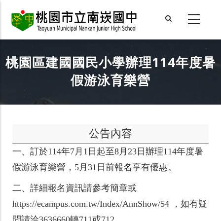
Skip
to
main
content
桃園區建國國民小學辦理114年度暑
假游泳育樂營
公告內容
一、
訂於114年7月1日起至8月23日辦理114年度暑
假游泳育樂營，5月31日前報名享有優惠。
二、
詳細報名資訊請參考簡章或
https://ecampus.com.tw/Index/AnnShow/54 ，如有疑
問請洽3636660轉711或712。