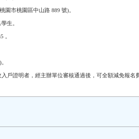
市桃園區中山路 889 號)。
名學生。
u5 。
)。
收入戶證明者，經主辦單位審核通過後，可全額減免報名