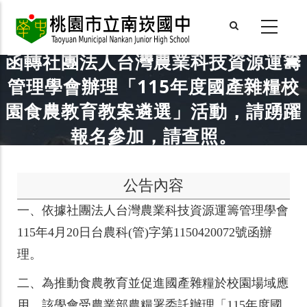
Skip
to
main
函轉社團法人台灣農業科技資源運籌
content
管理學會辦理「115年度國產雜糧校
園食農教育教案遴選」活動，請踴躍
報名參加，請查照。
公告內容
一、
依據社團法人台灣農業科技資源運籌管理學會
115年4月20日台農科(管)字第1150420072號函辦
理。
二、
為推動食農教育並促進國產雜糧於校園場域應
用，該學會受農業部農糧署委託辦理「115年度國