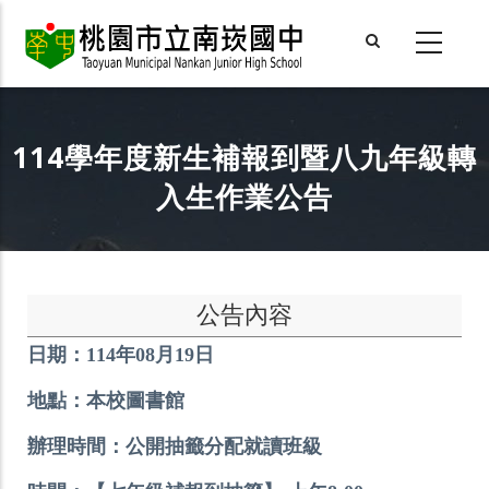
Skip
to
main
content
114學年度新生補報到暨八九年級轉
入生作業公告
公告內容
日期：114年08月19日
地點：本校圖書館
辦理時間：公開抽籤分配就讀班級