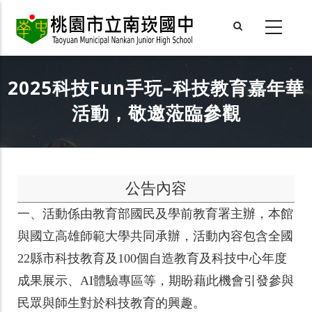
Skip
to
main
content
2025科技Fun手玩–科技教育嘉年華
活動，敬邀蒞臨參觀
公告內容
一、活動係由教育部國民及學前教育署主辦，本館
與國立高雄師範大學共同承辦，活動內容包含全國
22縣市科技教育及100個自造教育及科技中心年度
成果展示、AI體驗專區等，期盼藉此機會引發參與
民眾與師生對於科技教育的興趣。