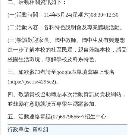
二、
活動相關資訊如下：
(一)
活動時間：114年5月24(星期六)08:30~12:30。
(二)
活動內容：各科特色說明會及專業體驗活動。
(三)
摯誠歡迎家長、國中教師、國中生及有興趣想
進一步了解本校的社區民眾，親自蒞臨本校，感受
校園生活環境，瞭解學校及科系特色。
三、
如欲參加者請至google表單填寫線上報名
(https://pse.is/4295c2)。
四、
敬請貴校協助轉貼本次活動資訊於貴校網站，
並鼓勵有意願就讀五專學生踴躍參加。
五、
活動連絡電話(07)6979666~7招生中心。
行政單位
資料組