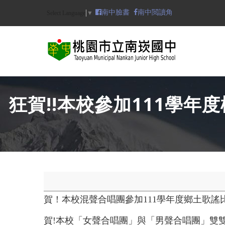
Skip
南中臉書
南中閲讀角
Select Language
▼
to
main
content
N
狂賀!!本校參加111學
賀！本校混聲合唱團參加111學年度鄉土歌
賀!本校「女聲合唱團」與「男聲合唱團」雙