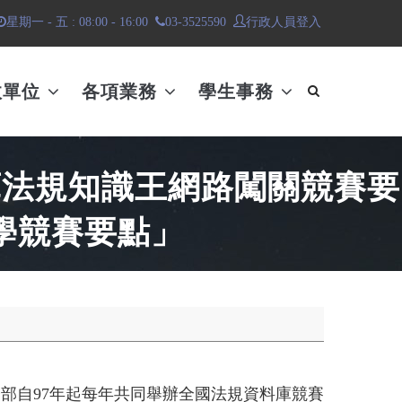
行政人員登入
星期一 - 五 : 08:00 - 16:00
03-3525590
政單位
各項業務
學生事務
庫法規知識王網路闖關競賽要
學競賽要點」
部自97年起每年共同舉辦全國法規資料庫競賽