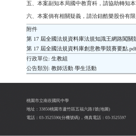
五、
本案副知本局國中教育科，請協助轉知本
六、
本案倘有相關疑義，請洽鈕酷樂股份有限公司范小姐
附件
第 17 屆全國法規資料庫法規知識王網路闖關競
第 17 屆全國法規資料庫創意教學競賽要點.pd
行政單位
生教組
公告類別
教師活動
學生活動
桃園市立南崁國民中學
地址：33850桃園市蘆竹區五福六路1號(
地圖
)
電話：03-3525590(
分機號碼
)，傳真電話：03-3525597