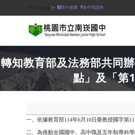
Skip
南中臉書
南中閲讀角
Select Language
▼
to
main
content
N
轉知教育部及法務部共同辦
點」及「第
一、
依據教育部114年6月10日臺教授國字第114
二、
為推動全國國中、高中職及五年制專科學