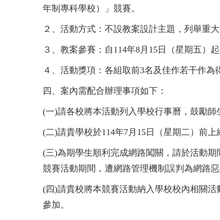
年制專科學校）」競賽。
２、
活動方式：不設教案設計主題，列舉重大
３、
教案參賽：自114年8月15日（星期五）起
４、
活動獎項：各組取前3名及佳作若干作為
四、
案內需配合辦理事項如下：
(一)
請各校將本活動列入學校行事曆，鼓勵師生自114年
(二)
請貴學校於114年7月15日（星期二）前上網(htt
(三)
為期學生順利完成網路闖關，請於活動期間(114年
競賽活動期間，遭網路管理機制誤判為網路惡
(四)
請貴校將本競賽活動納入學校校內相關活
參加。