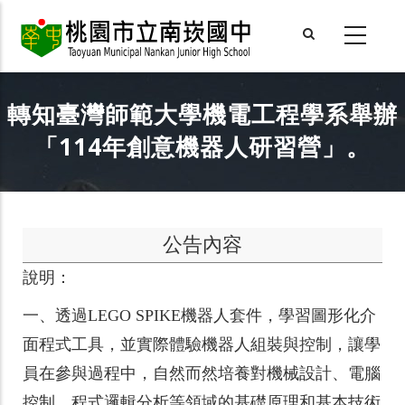
Skip
to
main
content
轉知臺灣師範大學機電工程學系舉辦
「114年創意機器人研習營」。
公告內容
說明：
一、
透過LEGO SPIKE機器人套件，學習圖形化介
面程式工具，並實際體驗機器人組裝與控制，讓學
員在參與過程中，自然而然培養對機械設計、電腦
控制、程式邏輯分析等領域的基礎原理和基本技術