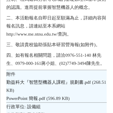
的認識。進而提前掌握智慧機器人的概念。
二、
本活動報名自即日起至額滿為止，詳細內容與
報名訊息，請連結至本系網站
http://www.me.ntnu.edu.tw/查詢。
三、
敬請貴校協助張貼本研習營海報(如附件)。
四、
如有報名相關問題，請洽0976-551-140 林先
生、0979-000-161蔣小姐、(02)7749-3494陳先生。
附件
勤益科大『智慧型機器人課程』規劃書.pdf
(268.51
KB)
PowerPoint 簡報.pdf
(596.89 KB)
行政單位
設備組